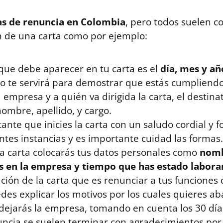
as de renuncia en Colombia
, pero todos suelen co
n de una carta como por ejemplo:
que debe aparecer en tu carta es el
día, mes y a
to te servirá para demostrar que estás cumpliend
empresa y a quién va dirigida la carta, el destinat
ombre, apellido, y cargo.
ante que inicies la carta con un saludo cordial y
ntes instancias y es importante cuidad las formas.
la carta colocarás tus datos personales como
nomb
es en la empresa y tiempo que has estado labor
ación de la carta que es renunciar a tus funciones
es explicar los motivos por los cuales quieres ab
al dejarás la empresa, tomando en cuenta los 30 día
uncia se suelen terminar con agradecimientos por