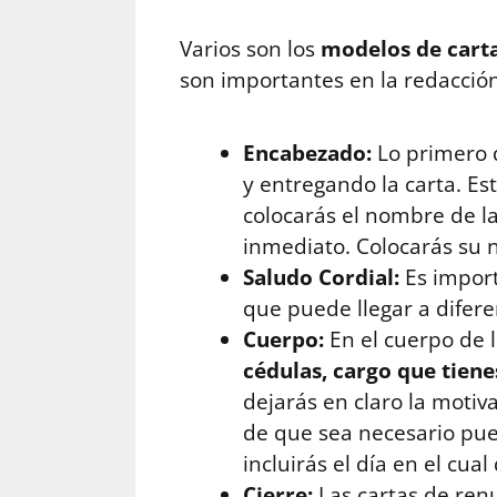
Varios son los
modelos de cart
son importantes en la redacció
Encabezado:
Lo primero 
y entregando la carta. Es
colocarás el nombre de la 
inmediato. Colocarás su n
Saludo Cordial:
Es import
que puede llegar a difere
Cuerpo:
En el cuerpo de 
cédulas, cargo que tien
dejarás en claro la motiv
de que sea necesario pued
incluirás el día en el cu
Cierre:
Las cartas de ren