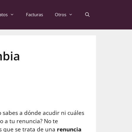
atos
Facturas
Otros
mbia
 sabes a dónde acudir ni cuáles
no a tu renuncia? No te
s que se trata de una
renuncia