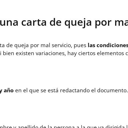
na carta de queja por mal
ta de queja por mal servicio, pues
las condicione
si bien existen variaciones, hay ciertos elementos
 y año
en el que se está redactando el documento.
re y apellido de la persona a la que va dirigida l