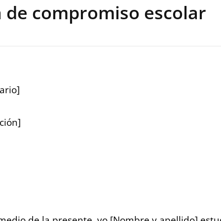
a de compromiso escolar
ario]
ción]
 medio de la presente, yo [Nombre y apellido] est