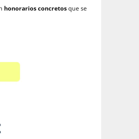
én
honorarios concretos
que se