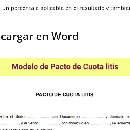
á un porcentaje aplicable en el resultado y tambi
scargar en Word