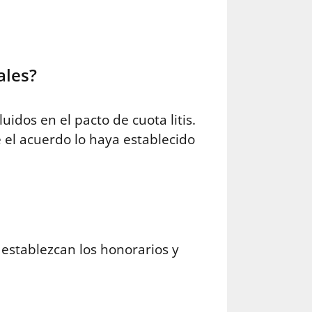
ales?
idos en el pacto de cuota litis.
 el acuerdo lo haya establecido
 establezcan los honorarios y