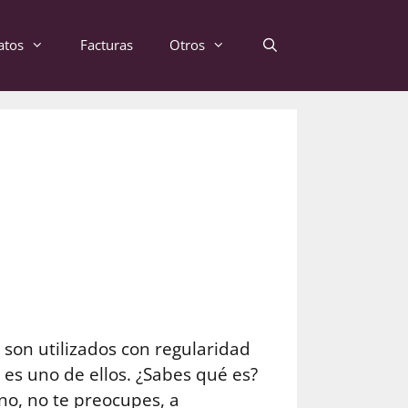
atos
Facturas
Otros
 son utilizados con regularidad
es uno de ellos. ¿Sabes qué es?
 no, no te preocupes, a