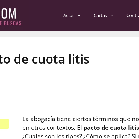
Actas
Cartas
Contr
o de cuota litis
La abogacía tiene ciertos términos que no
en otros contextos. El
pacto de cuota litis
¿Cuáles son los tipos? ¿Cómo se aplica? Si