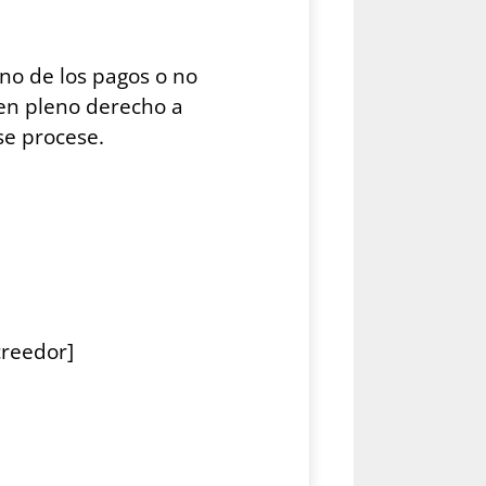
no de los pagos o no
 en pleno derecho a
se procese.
creedor]