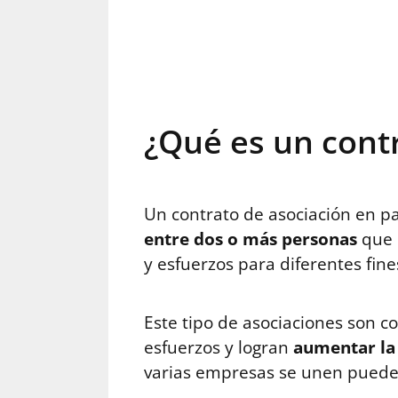
ostbet az
mostbet
mostbet
mostbet az
mostbet
m
¿Qué es un contr
Un contrato de asociación en p
entre dos o más personas
que 
y esfuerzos para diferentes fine
Este tipo de asociaciones son 
esfuerzos y logran
aumentar la
varias empresas se unen pueden