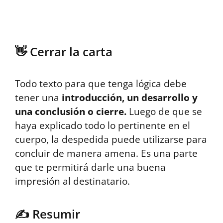
mostbet
mostbet az
mostbet
mostbet az
mostbet 
👋 Cerrar la carta
Todo texto para que tenga lógica debe
tener una
introducción, un desarrollo y
una conclusión o cierre.
Luego de que se
haya explicado todo lo pertinente en el
cuerpo, la despedida puede utilizarse para
concluir de manera amena. Es una parte
que te permitirá darle una buena
impresión al destinatario.
✍️ Resumir