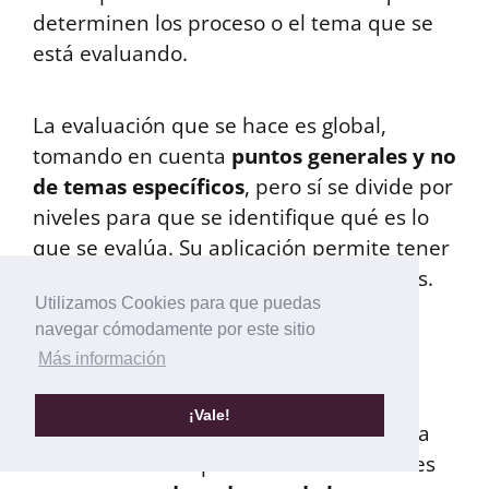
determinen los proceso o el tema que se
está evaluando.
La evaluación que se hace es global,
tomando en cuenta
puntos generales y no
de temas específicos
, pero sí se divide por
niveles para que se identifique qué es lo
que se evalúa. Su aplicación permite tener
una visión global de los logros obtenidos.
Utilizamos Cookies para que puedas
navegar cómodamente por este sitio
Rúbrica analítica
Más información
¡Vale!
A diferencia del tipo anterior, este busca
evaluar el desempeño de los estudiantes